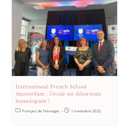
International French School
Amsterdam : l’école est désormais
homologuée !
Français de l’étranger
1 novembre 2022