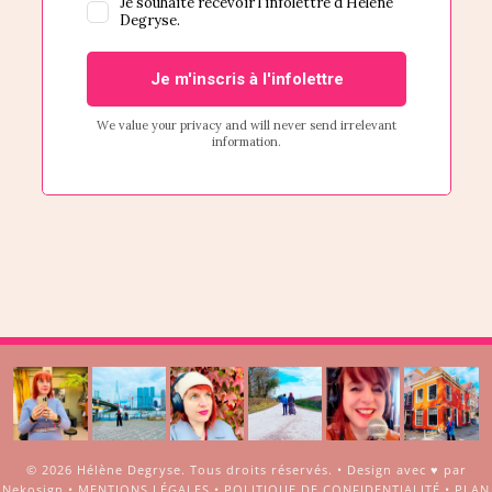
© 2026
Hélène Degryse
. Tous droits réservés. •
Design avec ♥ par
Nekosign
•
MENTIONS LÉGALES
•
POLITIQUE DE CONFIDENTIALITÉ
•
PLAN