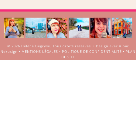
© 2026
Hélène Degryse
. Tous droits réservés. •
Design avec ♥ par
Nekosign
•
MENTIONS LÉGALES
•
POLITIQUE DE CONFIDENTIALITÉ
•
PLAN
DE SITE