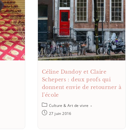
Céline Dandoy et Claire
Schepers : deux profs qui
donnent envie de retourner à
l’école
Culture & Art de vivre
27 juin 2016