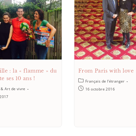
lle : la « flamme » du
From Paris with love
e ses 10 ans !
Français de l’étranger
 & Art de vivre
16 octobre 2016
 2017