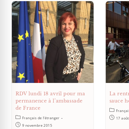
RDV lundi 18 avril pour ma
La rentr
permanence à l’ambassade
sauce h
de France
Françai
Français de l’étranger
17 aoû
9 novembre 2015