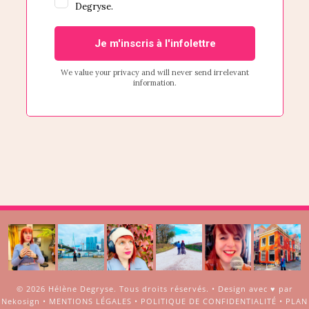
© 2026
Hélène Degryse
. Tous droits réservés. •
Design avec ♥ par
Nekosign
•
MENTIONS LÉGALES
•
POLITIQUE DE CONFIDENTIALITÉ
•
PLAN