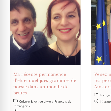
Ma récente permanence
Venez m
d’élue: quelques grammes de
ma per
poésie dans un monde de
Amsterd
brutes
Françai
Culture & Art de vivre
/
Français de
30 aoû
l’étranger