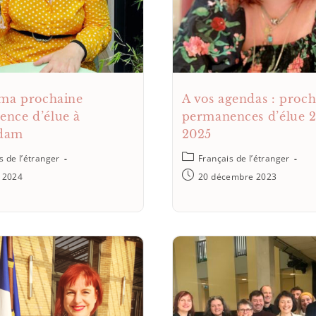
 ma prochaine
A vos agendas : proch
nce d’élue à
permanences d’élue 
dam
2025
s de l’étranger
Français de l’étranger
l 2024
20 décembre 2023