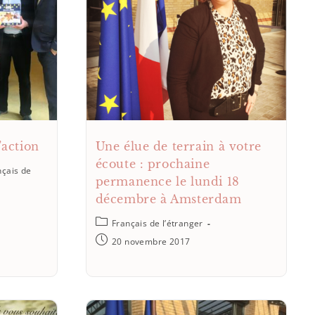
’action
Une élue de terrain à votre
écoute : prochaine
nçais de
permanence le lundi 18
décembre à Amsterdam
Français de l’étranger
20 novembre 2017