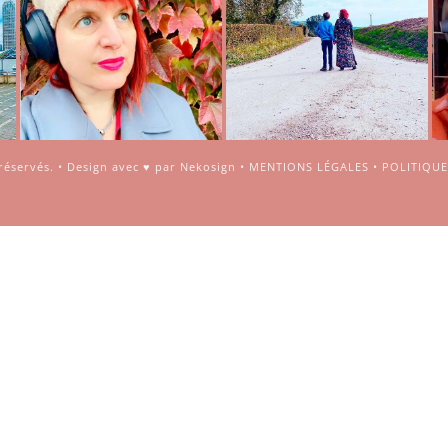
 réservés. •
Design avec ♥ par Nekosign
•
MENTIONS LÉGALES
•
POLITIQUE