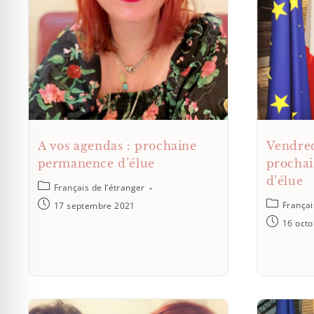
A vos agendas : prochaine
Vendred
permanence d’élue
procha
d’élue
Français de l’étranger
Françai
17 septembre 2021
16 oct