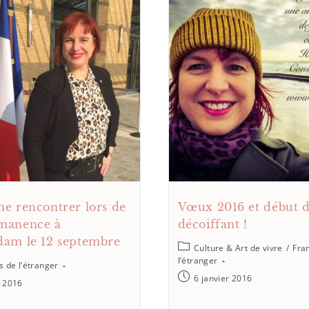
e rencontrer lors de
Vœux 2016 et début 
manence à
décoiffant !
am le 12 septembre
Culture & Art de vivre
/
Fra
l’étranger
s de l’étranger
6 janvier 2016
t 2016