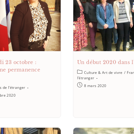
i 23 octobre :
Un début 2020 dans l
ine permanence
Culture & Art de vivre
/
Fra
l’étranger
8 mars 2020
s de l’étranger
obre 2020