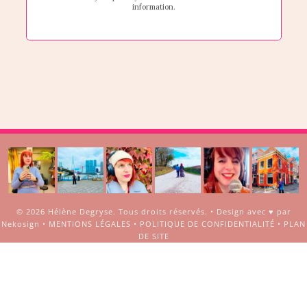
© 2026
Hélène Degryse
. Tous droits réservés. •
Design avec ♥ par
Nekosign
•
MENTIONS LÉGALES
•
POLITIQUE DE CONFIDENTIALITÉ
•
PLAN
DE SITE