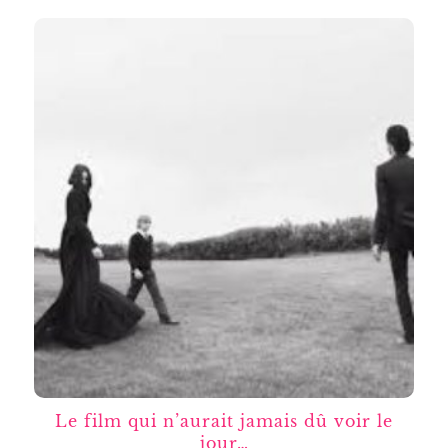
Le film qui n’aurait jamais dû voir le
jour…