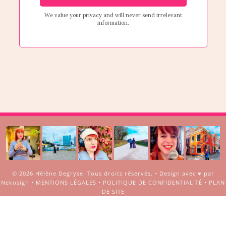
© 2026
Hélène Degryse
. Tous droits réservés. •
Design avec ♥ par
Nekosign
•
MENTIONS LÉGALES
•
POLITIQUE DE CONFIDENTIALITÉ
•
PLAN
DE SITE