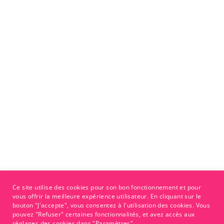
Ce site utilise des cookies pour son bon fonctionnement et pour
vous offrir la meilleure expérience utilisateur. En cliquant sur le
bouton "J'accepte", vous consentez à l'utilisation des cookies. Vous
pouvez "Refuser" certaines fonctionnalités, et avez accès aux
réglages des cookies dans "Paramètres".