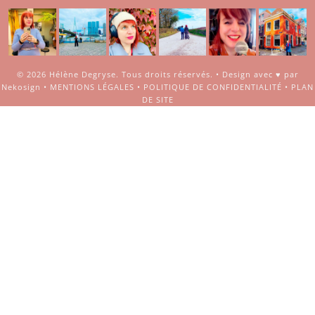
© 2026
Hélène Degryse
. Tous droits réservés. •
Design avec ♥ par
Nekosign
•
MENTIONS LÉGALES
•
POLITIQUE DE CONFIDENTIALITÉ
•
PLAN
DE SITE