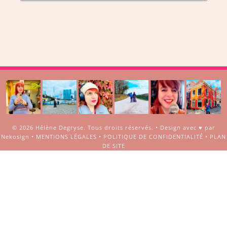
© 2026
Hélène Degryse
. Tous droits réservés. •
Design avec ♥ par
Nekosign
•
MENTIONS LÉGALES
•
POLITIQUE DE CONFIDENTIALITÉ
•
PLAN
DE SITE