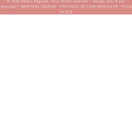
© 2026
Hélène Degryse
. Tous droits réservés. •
Design avec ♥ par
Nekosign
•
MENTIONS LÉGALES
•
POLITIQUE DE CONFIDENTIALITÉ
•
PLAN
DE SITE