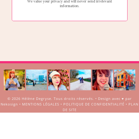
© 2026
Hélène Degryse
. Tous droits réservés. •
Design avec ♥ par
Nekosign
•
MENTIONS LÉGALES
•
POLITIQUE DE CONFIDENTIALITÉ
•
PLAN
DE SITE