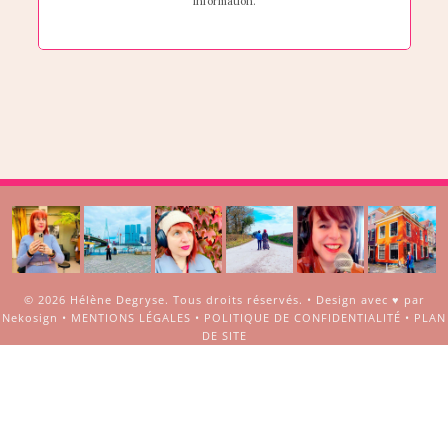
© 2026
Hélène Degryse
. Tous droits réservés. •
Design avec ♥ par
Nekosign
•
MENTIONS LÉGALES
•
POLITIQUE DE CONFIDENTIALITÉ
•
PLAN
DE SITE