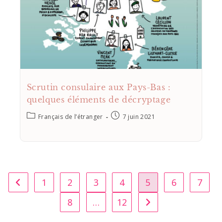
Scrutin consulaire aux Pays-Bas :
quelques éléments de décryptage
Français de l’étranger
7 juin 2021
1
2
3
4
5
6
7
8
…
12