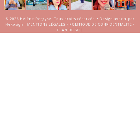
© 2026
Hélène Degryse
. Tous droits réservés. •
Design avec ♥ par
Nekosign
•
MENTIONS LÉGALES
•
POLITIQUE DE CONFIDENTIALITÉ
•
PLAN DE SITE