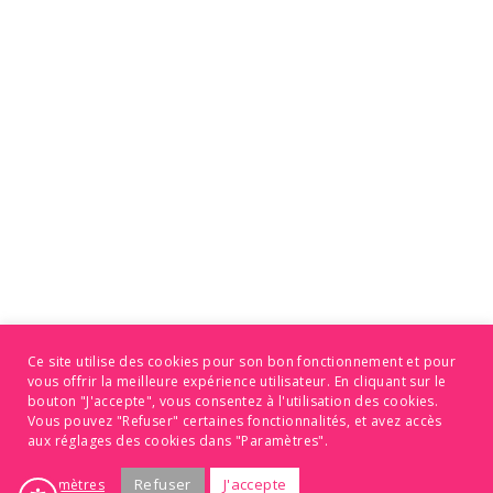
Ce site utilise des cookies pour son bon fonctionnement et pour
vous offrir la meilleure expérience utilisateur. En cliquant sur le
bouton "J'accepte", vous consentez à l'utilisation des cookies.
Vous pouvez "Refuser" certaines fonctionnalités, et avez accès
aux réglages des cookies dans "Paramètres".
Refuser
J'accepte
Paramètres