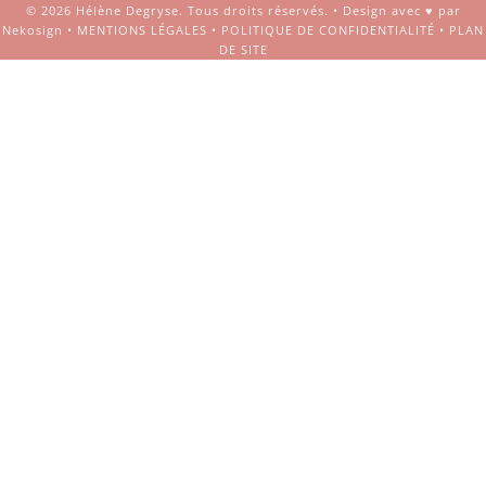
© 2026
Hélène Degryse
. Tous droits réservés. •
Design avec ♥ par
Nekosign
•
MENTIONS LÉGALES
•
POLITIQUE DE CONFIDENTIALITÉ
•
PLAN
DE SITE