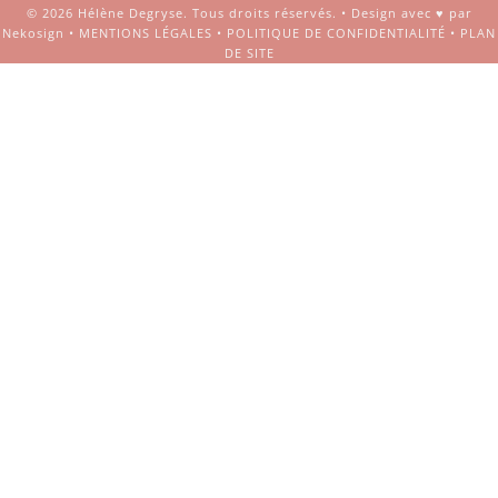
© 2026
Hélène Degryse
. Tous droits réservés. •
Design avec ♥ par
Nekosign
•
MENTIONS LÉGALES
•
POLITIQUE DE CONFIDENTIALITÉ
•
PLAN
DE SITE