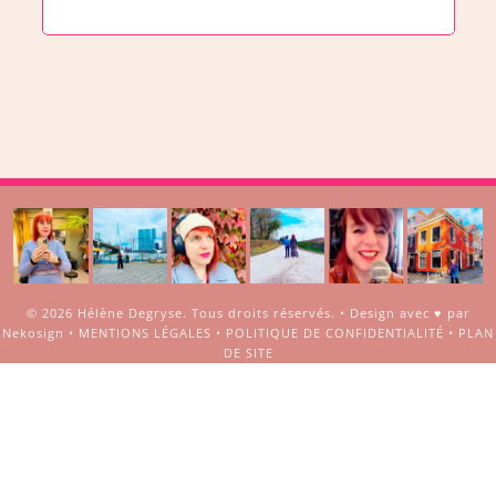
© 2026
Hélène Degryse
. Tous droits réservés. •
Design avec ♥ par
Nekosign
•
MENTIONS LÉGALES
•
POLITIQUE DE CONFIDENTIALITÉ
•
PLAN
DE SITE