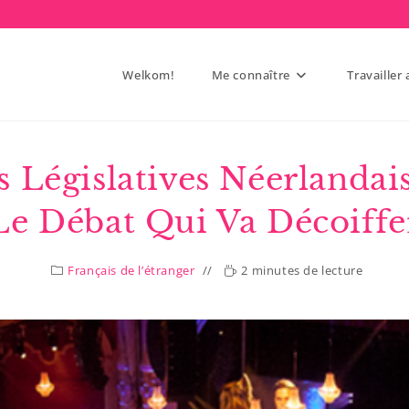
Welkom!
Me connaître
Travailler
s Législatives Néerlandais
Le Débat Qui Va Décoiffe
Français de l’étranger
2 minutes de lecture