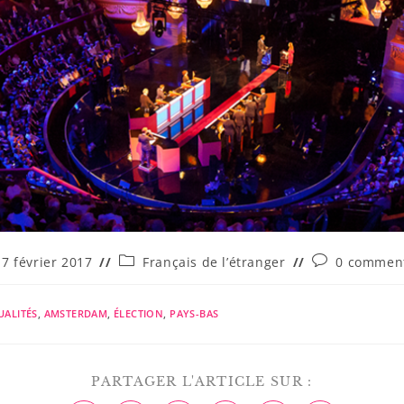
17 février 2017
Français de l’étranger
0 comment
UALITÉS
,
AMSTERDAM
,
ÉLECTION
,
PAYS-BAS
PARTAGER L'ARTICLE SUR :