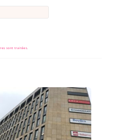
res sont traitées
.