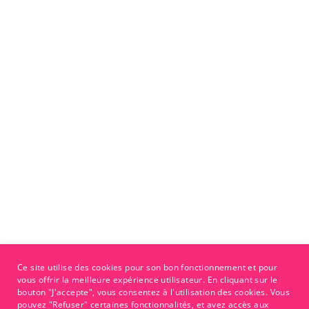
Ce site utilise des cookies pour son bon fonctionnement et pour
vous offrir la meilleure expérience utilisateur. En cliquant sur le
bouton "J'accepte", vous consentez à l'utilisation des cookies. Vous
pouvez "Refuser" certaines fonctionnalités, et avez accès aux