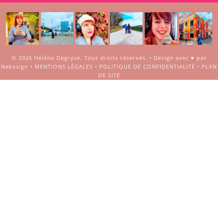
© 2026
Hélène Degryse
. Tous droits réservés. •
Design avec ♥ par
Nekosign
•
MENTIONS LÉGALES
•
POLITIQUE DE CONFIDENTIALITÉ
•
PLAN
DE SITE