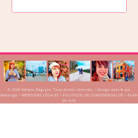
© 2026
Hélène Degryse
. Tous droits réservés. •
Design avec ♥ par
Nekosign
•
MENTIONS LÉGALES
•
POLITIQUE DE CONFIDENTIALITÉ
•
PLAN
DE SITE