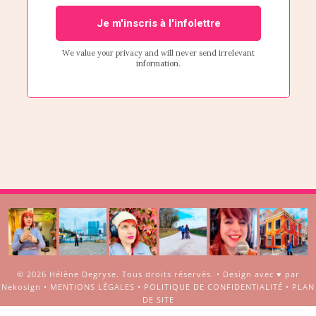
© 2026
Hélène Degryse
. Tous droits réservés. •
Design avec ♥ par
Nekosign
•
MENTIONS LÉGALES
•
POLITIQUE DE CONFIDENTIALITÉ
•
PLAN
DE SITE