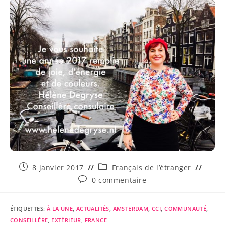
8 janvier 2017
Français de l’étranger
0 commentaire
ÉTIQUETTES
:
À LA UNE
,
ACTUALITÉS
,
AMSTERDAM
,
CCI
,
COMMUNAUTÉ
,
CONSEILLÈRE
,
EXTÉRIEUR
,
FRANCE